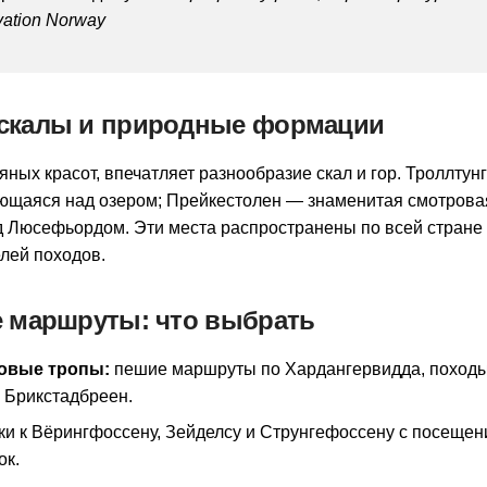
ation Norway
скалы и природные формации
ных красот, впечатляет разнообразие скал и гор. Троллтун
ающаяся над озером; Прейкестолен — знаменитая смотров
д Люсефьордом. Эти места распространены по всей стране
лей походов.
е маршруты: что выбрать
овые тропы:
пешие маршруты по Хардангервидда, походы
 Брикстадбреен.
ки к Вёрингфоссену, Зейделсу и Струнгефоссену с посеще
ок.