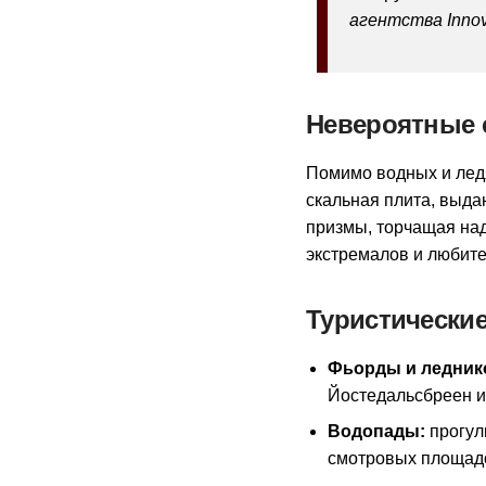
агентства Innov
Невероятные 
Помимо водных и ледя
скальная плита, выд
призмы, торчащая на
экстремалов и любите
Туристически
Фьорды и ледник
Йостедальсбреен и
Водопады:
прогул
смотровых площад