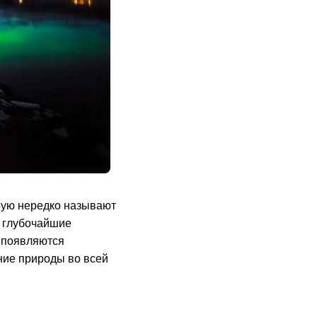
рую нередко называют
и глубочайшие
 появляются
ние природы во всей