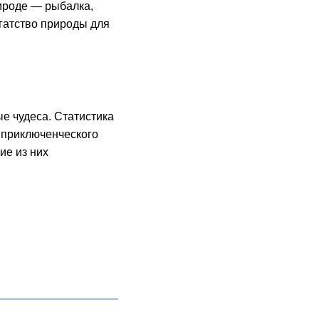
рироде — рыбалка,
огатство природы для
е чудеса. Статистика
и приключенческого
ие из них