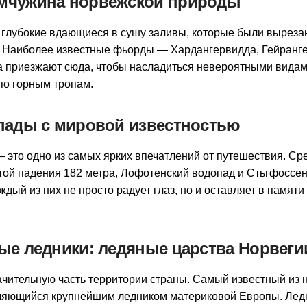
мчужина норвежской природы
 глубокие вдающиеся в сушу заливы, которые были выреза
. Наиболее известные фьорды — Хардангервидда, Гейранге
а приезжают сюда, чтобы насладиться невероятными видам
по горным тропам.
пады с мировой известностью
это одно из самых ярких впечатлений от путешествия. Ср
ой падения 182 метра, Лофотенский водопад и Стьгфоссе
ждый из них не просто радует глаз, но и оставляет в памя
ые ледники: ледяные царства Норвеги
чительную часть территории страны. Самый известный из 
ляющийся крупнейшим ледником материковой Европы. Ле