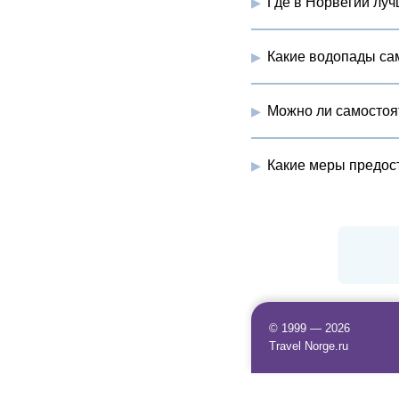
Где в Норвегии луч
Какие водопады са
Можно ли самостоя
Какие меры предос
© 1999 — 2026
Travel Norge.ru