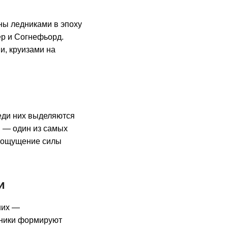
ны ледниками в эпоху
р и Согнефьорд.
и, круизами на
еди них выделяются
н — один из самых
ти ощущение силы
и
них —
дники формируют