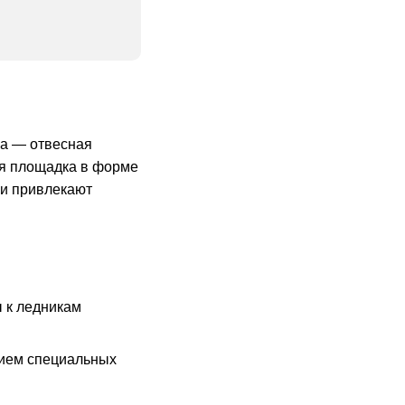
га — отвесная
ая площадка в форме
 и привлекают
 к ледникам
нием специальных