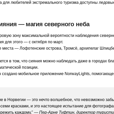
а для любителей экстремального туризма доступны ледовы
.
ияния — магия северного неба
ровую зону максимальной вероятности наблюдения северно
мя для этого — с октября по март.
 места — Лофотенские острова, Тромсё, архипелаг Шпицбе
ется в том, что сияния можно наблюдать даже в городах б
матической позиции.
в создано мобильное приложение NorwayLights, помогающе
е в Норвегии — это нечто волшебное, что невозможно забы
всеми красками, и это настоящее испытание для фотографа
ережить каждому." —
Пер-Арне Туфтин, директор туристи