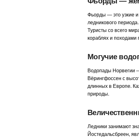
Фьорды — же
Фьорды — это узкие и
ледникового периода
Туристы со всего мир
кораблях и походами 
Могучие водо
Водопады Норвегии — 
Вёрингфоссен с высот
длинных в Европе. Ка
природы.
Величественн
Ледники занимают зна
Йостедальсбреен, яв