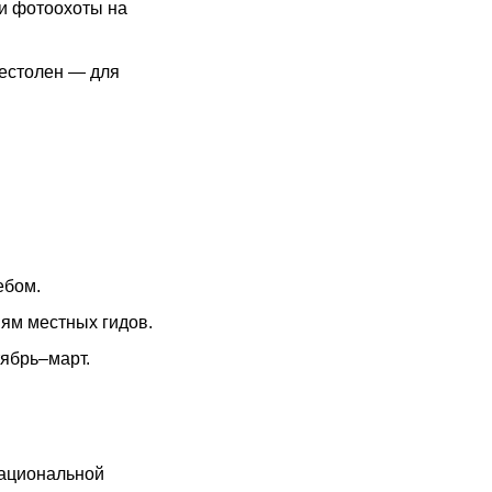
 и фотоохоты на
естолен — для
ебом.
иям местных гидов.
тябрь–март.
национальной